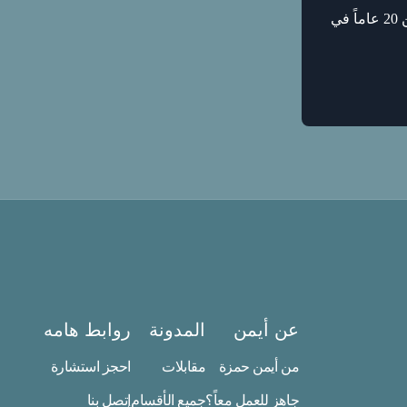
احصل على استراتيجيات نمو مجربة، نماذج، حالات عملية ونصائح من خبرتي لأكثر من 20 عاماً في
عن أيمن
المدونة
روابط هامه
من أيمن حمزة
مقابلات
احجز استشارة
جاهز للعمل معاً؟
جميع الأقسام
إتصل بنا