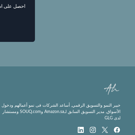
خبير النمو والتسويق الرقمي, أساعد الشركات فى نمو أعمالهم ودخول
الأسواق, مدير التسويق السابق لـAmazon.sa وSOUQ.com ومستشار
لدى GLG