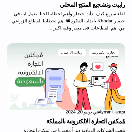
رابيت وتشجيع المنتج المحلي
لقاء سريع كيف بدأت خضار وأهم لحظاتنا احنا بنعمل ايه في
خضار Khodar💡بداية الفكره📽️ اهم لحظاتنا القطاع الزراعي
من اهم القطاعات فى مصر وفيه اكبر…
تجارة الكترونية
ريادة الأعمال
Ayman Hamza
في
يونيو 20, 2024
مٌمكنين التجارة الالكترونية بالمملكة
تلعب الشركات الريادية دوراً محوريا فى تمكين التجارة