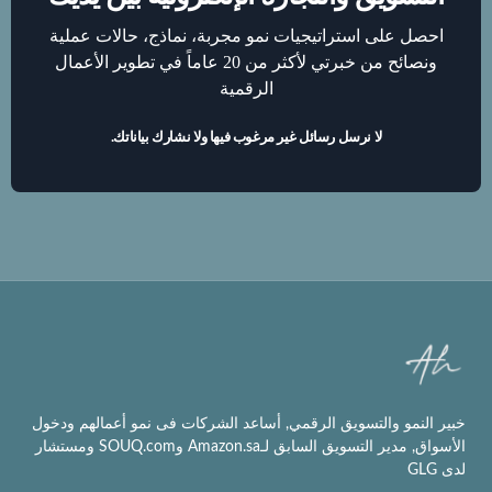
احصل على استراتيجيات نمو مجربة، نماذج، حالات عملية
ونصائح من خبرتي لأكثر من 20 عاماً في تطوير الأعمال
الرقمية
لا نرسل رسائل غير مرغوب فيها ولا نشارك بياناتك.
خبير النمو والتسويق الرقمي, أساعد الشركات فى نمو أعمالهم ودخول
الأسواق, مدير التسويق السابق لـAmazon.sa وSOUQ.com ومستشار
لدى GLG